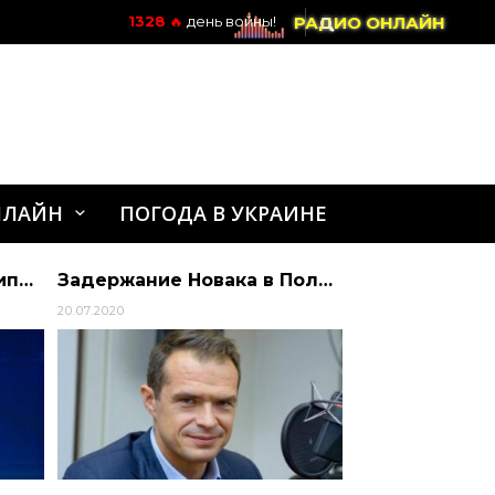
РАДИО ОНЛАЙН
1328
🔥
день войны!
НЛАЙН
ПОГОДА В УКРАИНЕ
Зеленський закликав дипломатів працювати над збільшенням озброєння України
Задержание Новака в Польше: НАБУ проверяет тендеры Укравтодора на 270 млн евро | Алиби
20.07.2020
25.03.2024