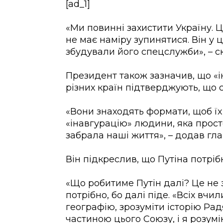
[ad_1]
«Ми повинні захистити Україну. Ц
не має наміру зупинятися. Він у ц
збудували його спецслужби», – с
Президент також зазначив, що «і
різних країн підтверджують, що са
«Вони знаходять формати, щоб їх 
«інавгурацію» людини, яка прост
забрала наші життя», – додав гл
Він підкреслив, що Путіна потрібн
«Що робитиме Путін далі? Це не
потрібно, бо далі піде. «Всіх вч
географію, зрозуміти історію Рад
частиною цього Союзу, і я розумі