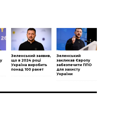
и
Зеленський заявив,
Зеленський
у
що в 2024 році
закликав Європу
Україна виробить
забезпечити ППО
понад 100 ракет
для захисту
України