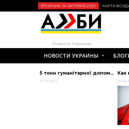
ВТОРНИК, 14 ОКТЯБРЯ 2025
КАРТА ВОЗД
Новости Украины
НОВОСТИ УКРАИНЫ
БЛОГ
ердрафт?
5 тонн гуманітарної допомоги для однієї з лікарень Дніпропетровської області — медики отримали якісне німецьке обладнання
20.10.2023
26.06.