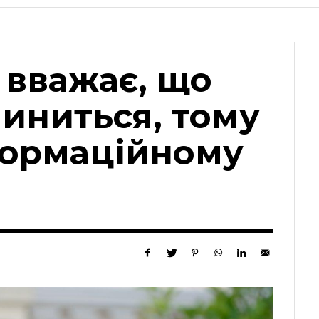
 вважає, що
пиниться, тому
формаційному