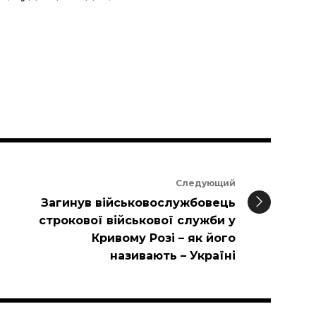
Следующий
Загинув військовослужбовець
строкової військової служби у
Кривому Розі – як його
називають – Україні