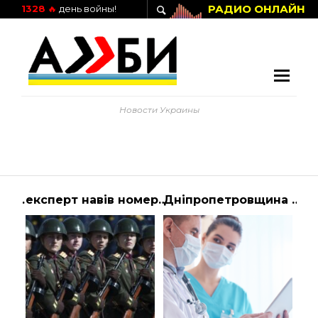
РАДИО ОНЛАЙН
1328
🔥
день войны!
Новости Украины
Інтервʼю Президента України Володимира Зеленського світовим суспільним мовникам … | Президент Украины
експерт навів номер – новини 1+1
Дніпропетровщина працевлаштувала найбільше внутрішньо переміщених медиків