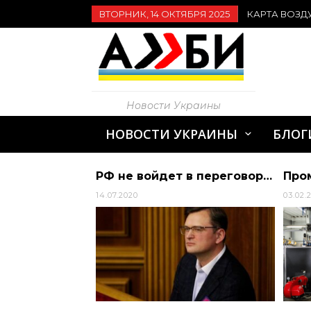
ВТОРНИК, 14 ОКТЯБРЯ 2025
КАРТА ВОЗД
Новости Украины
НОВОСТИ УКРАИНЫ
БЛОГ
Президент України Володимир Зеленський прибув з дводенним робочим візитом до Б… | АЛИБИ
РФ не войдет в переговорную площадку по вопросу деоккупации Крыма, — Кулеба | Алиби
14.07.2020
03.02.