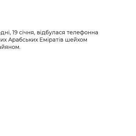
ні, 19 січня, відбулася телефонна
их Арабських Еміратів шейхом
айяном.