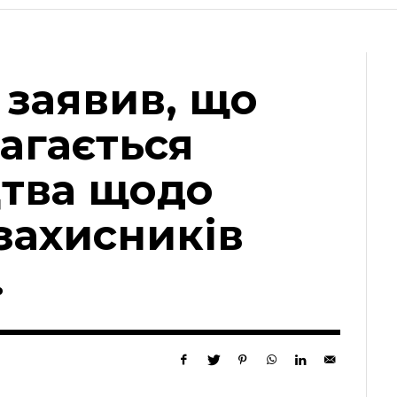
 заявив, що
агається
тва щодо
захисників
.