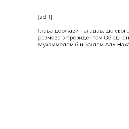
[ad_1]
Глава держави нагадав, що сьогод
розмова з президентом Об’єднан
Мухаммедом бін Заїдом Аль-Нах