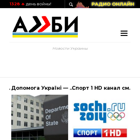
РАДИО ОНЛАЙН
1328
🔥
день войны!
Новости Украины
Разнообразие мужского нижнего белья в магазине FIT-TRUS
Допомога Україні — реакція МЗС на заяву Держдепу США — Світ
Спорт 1 HD канал смотреть онлайн