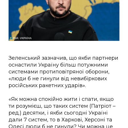
Зеленський зазначив, що якби партнери
оснастили Україну більш потужними
системами протиповітряної оборони,
«люди б не гинули від невибіркових
російських ракетних ударів».
«Як можна спокійно жити і спати, якщо
ти розумієш, що таких систем (Патріот –
ред.) десятки, і якби сьогодні Україні
дали 7 систем, то в Харкові, Херсоні та
Одесі люди б не гинули? Чи можна це