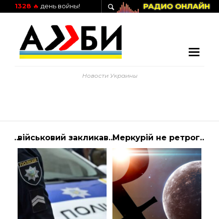
РАДИО ОНЛАЙН
1328
🔥
день войны!
Новости Украины
Президент Украины Владимир Зеленский встретился с министром
військовий закликав до мобілізації силовиків та пенсіонерів МВС – України
Меркурій не ретроградний: що не можна робити в цей період