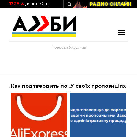
РАДИО ОНЛАЙН
1328
🔥
день войны!
Новости Украины
Україна хотіла б, щоб Держава Ізраїль стала одним із гарантів великого міжнародн… | Президент Украины
Как подтвердить получение товара на Алиэкспресс
У своїх пропозиціях Глава держави звернув увагу на необхідність уніфікації про… | АЛИБИ