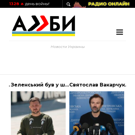
РАДИО ОНЛАЙН
1328
🔥
день войны!
Новости Украины
Избитый в Запорожье боец Азова умер в больнице, так и не выйдя из комы | Алиби
Зеленський був у штабі 29 квітня – слухав доповідь про обмін полоненими з Росією
Святослав Вакарчук розповів про реалії України та згуртованість нації |