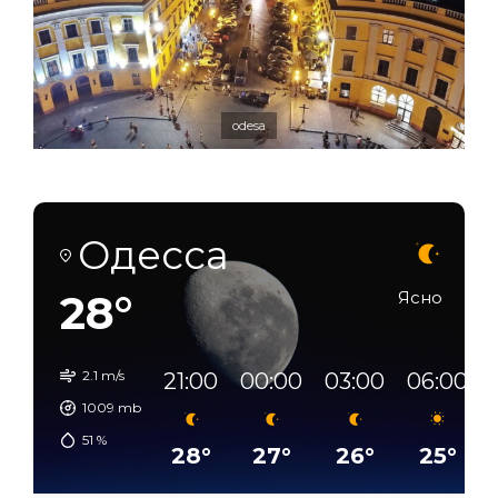
odesa
Одесса
28°
Ясно
2.1 m/s
21:00
00:00
03:00
06:00
1009
mb
51
%
28°
27°
26°
25°