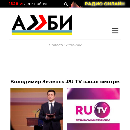
РАДИО ОНЛАЙН
1328
🔥
день войны!
Новости Украины
Русский экстрим канал смотреть онлайн
Володимир Зеленський взяв участь в урочистостях з нагоди Міжнародного дня волонт… | АЛИБИ
RU TV канал смотреть онлайн