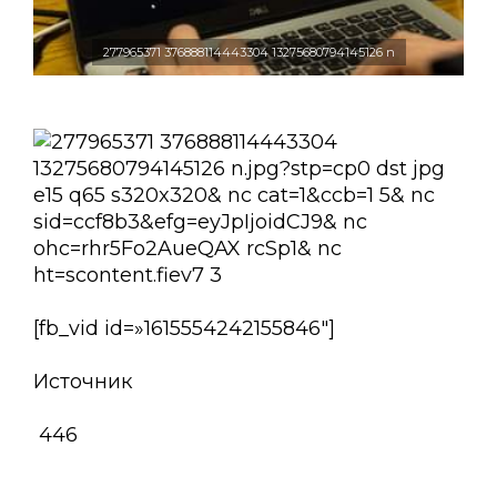
277965371 376888114443304 13275680794145126 n
[fb_vid id=»1615554242155846″]
Источник
446