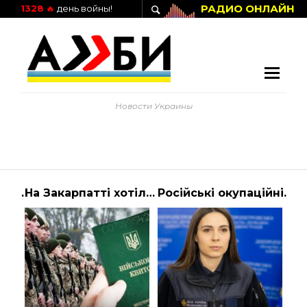
РАДИО ОНЛАЙН
1328
🔥
день войны!
Новости Украины
Повітряні сили ЗСУ попередили про відліт російського Ту-95МС: подробиці – Україна
На Закарпатті хотіли мобілізувати чоловіка, чий брат уже був на фронті: чим це закінчилося?
Російські окупаційні війська обстріляли Кривий Ріг та Криворізький район