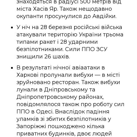
знаходяться в радіусі 500 метрів від
міста Хасів Яр. Також нещодавно
окупанти просунулися до Авдійки.
У ніч на 28 березня російські війська
атакували територію України трьома
типами ракет і 28 ударними
безпілотниками. Сили ППО ЗСУ
знищили 26 шахів.
В результаті нічної авіаатаки в
Харкові пролунали вибухи — в місті
зруйновано ресторан. Також вибухи
лунали в Дніпровському та
Дніпропетровському районах,
повідомлялося також про роботу сил
ППО в Одесі. Внаслідок падіння
уламків зі збитих безпілотників у
Запоріжжі пошкоджено кілька
приватних будинків, двоє людей