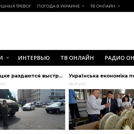
УШНЫХ ТРЕВОГ
ПОГОДА В УКРАИНЕ
ТВ ОНЛАЙН
И
ИНТЕРВЬЮ
ТВ ОНЛАЙН
РАДИО О
В Луцке раздаются выстрелы, террорист пытается сбить полицейский коптер | Алиби
2020
28.07.2021