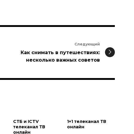
Следующий
Как снимать в путешествиях:
несколько важных советов
и
СТБ и ICTV
1+1 телеканал ТВ
телеканал ТВ
онлайн
онлайн