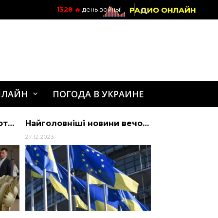
РАДИО ОНЛАЙН
1328
🔥
день войны!
НЛАЙН
ПОГОДА В УКРАИНЕ
Українська економіка потребує залучення іноземних інвесторів. Водночас нам нео…
Найголовніші новини вечора 27 грудня 2023, ТСН — читайте добірку онлайн — Україна
27.12.2023
25.07.2020