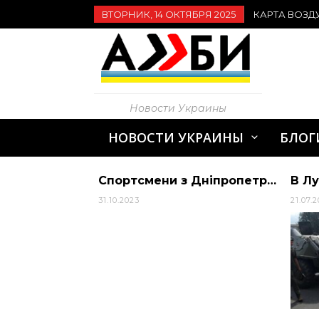
ВТОРНИК, 14 ОКТЯБРЯ 2025
КАРТА ВОЗД
Новости Украины
НОВОСТИ УКРАИНЫ
БЛОГ
Мистецтво допомоги: працівники театру Шевченка допомагають захисникам
Спортсмени з Дніпропетровщини зайняли призові місця на Чемпіонаті України з бадмінтону.
31.10.2023
21.07.