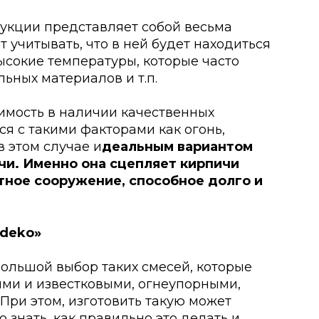
укции представляет собой весьма
т учитывать, что в ней будет находиться
 высокие температуры, которые часто
ьных материалов и т.п.
димость в наличии качественных
я с такими факторами как огонь,
в этом случае и
деальным вариантом
чи. Именно она сцепляет кирпичи
тное сооружение, способное долго и
ольшой выбор таких смесей, которые
ыми и известковыми, огнеупорными,
ри этом, изготовить такую может
 знать, как правильно это делать и