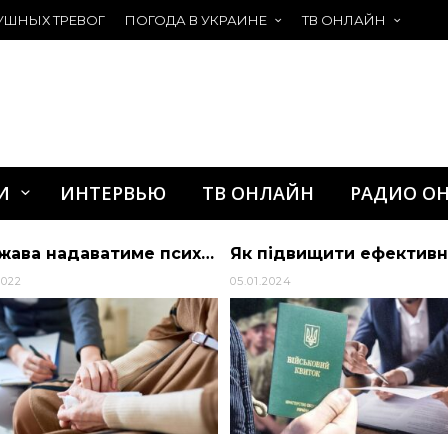
УШНЫХ ТРЕВОГ
ПОГОДА В УКРАИНЕ
ТВ ОНЛАЙН
И
ИНТЕРВЬЮ
ТВ ОНЛАЙН
РАДИО О
Держава надаватиме психологічну допомогу постраждалим від війни з росією
2022
05.01.2024