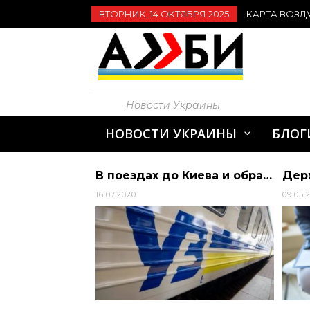
ВТОРНИК, 14 ОКТЯБРЯ 2025
КАРТА ВОЗД
Новости Украины
НОВОСТИ УКРАИНЫ
БЛОГ
В Днепропетровской области запретили работу клубов и кафе в ночное время | Алиби
В поездах до Киева и обратно будут продавать 100% билетов | Алиби
16.07.2020
09.05.