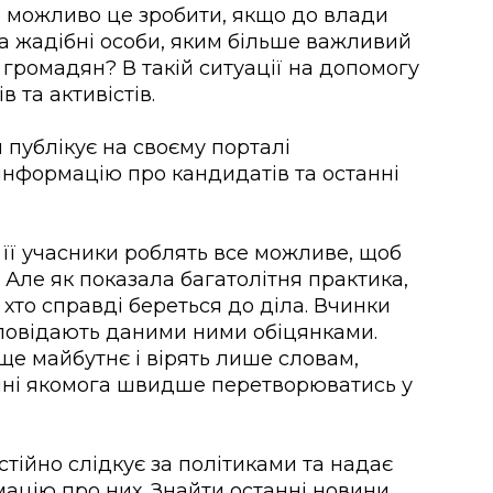
и можливо це зробити, якщо до влади
та жадібні особи, яким більше важливий
 громадян? В такій ситуації на допомогу
 та активістів.
 публікує на своєму порталі
інформацію про кандидатів та останні
її учасники роблять все можливе, щоб
 Але як показала багатолітня практика,
о хто справді береться до діла. Вчинки
ідповідають даними ними обіцянками.
е майбутнє і вірять лише словам,
нні якомога швидше перетворюватись у
стійно слідкує за політиками та надає
ацію про них. Знайти останні новини,