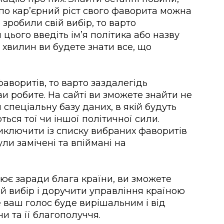
 по кар’єрний ріст свого фаворита можна
 зробили свій вибір, то варто
 цього введіть ім’я політика або назву
а хвилин ви будете знати все, що
аворитів, то варто заздалегідь
и робите. На сайті ви зможете знайти не
 спеціальну базу даних, в якій будуть
ються тої чи іншої політичної сили.
иключити із списку вибраних фаворитів
ули замічені та впіймані на
ює заради блага країни, ви зможете
 вибір і доручити управління країною
 ваш голос буде вирішальним і від
и та її благополуччя.