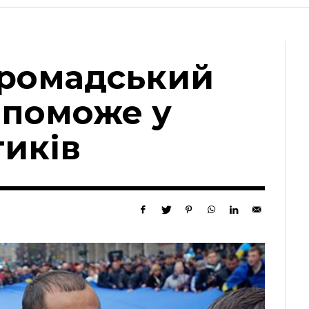
громадський
опоможе у
тиків