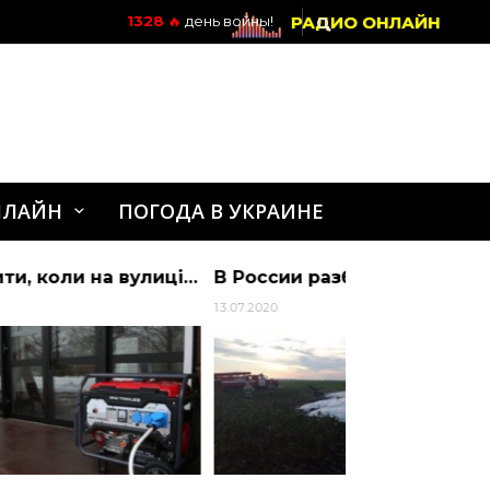
РАДИО ОНЛАЙН
1328
🔥
день войны!
НЛАЙН
ПОГОДА В УКРАИНЕ
Що робити, коли на вулиці стоїть генератор і йде дощ: поради ДСНС — Україна
В России разбился легкомоторный самолет АН-2: Есть погибшие | Алиби
13.07.2020
24.03.2024