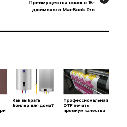
Преимущества нового 15-
дюймового MacBook Pro
и
Как выбрать
Профессиональная
бойлер для дома?
DTF печать
ори
премиум качества