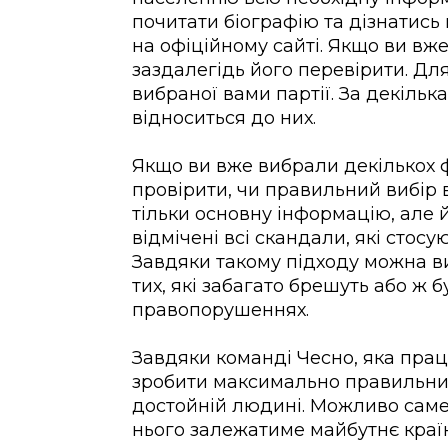
почитати біографію та дізнатись
на офіційному сайті. Якщо ви вже
заздалегідь його перевірити. Для
вибраної вами партії. За декільк
відноситься до них.
Якщо ви вже вибрали декількох ф
провірити, чи правильний вибір в
тільки основну інформацію, але й
відмічені всі скандали, які стосу
Завдяки такому підходу можна в
тих, які забагато брешуть або ж б
правопорушеннях.
Завдяки команді Чесно, яка прац
зробити максимально правильний
достойній людині. Можливо саме
нього залежатиме майбутнє країн