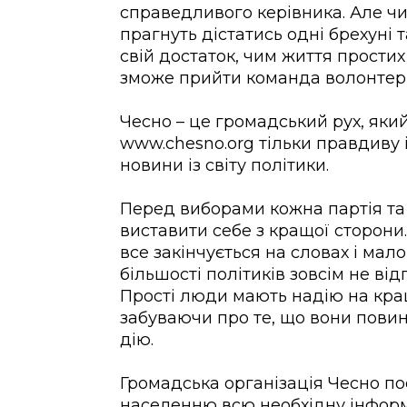
справедливого керівника. Але ч
прагнуть дістатись одні брехуні 
свій достаток, чим життя простих
зможе прийти команда волонтерів
Чесно – це громадський рух, який
www.chesno.org тільки правдиву 
новини із світу політики.
Перед виборами кожна партія та 
виставити себе з кращої сторони.
все закінчується на словах і мал
більшості політиків зовсім не в
Прості люди мають надію на кращ
забуваючи про те, що вони пови
дію.
Громадська організація Чесно по
населенню всю необхідну інформ