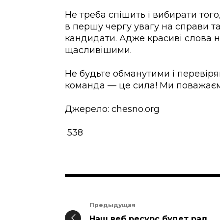
Не треба спішить і вибирати того
в першу чергу увагу на справи т
кандидати. Адже красиві слова н
щасливішими.
Не будьте обманутими і перевіря
команда — це сила! Ми поважає
Джерело:
chesno.org
538
Предыдущая
Наш веб ресурс будет рад