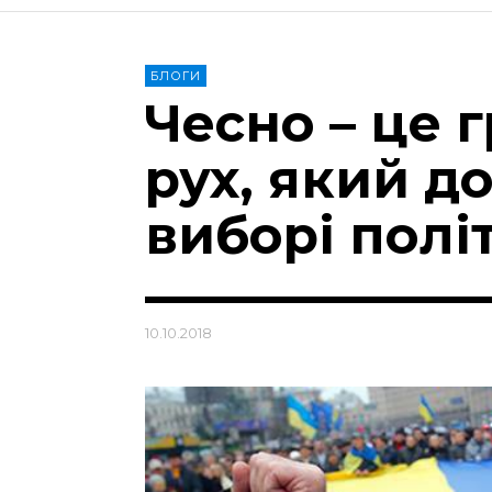
БЛОГИ
Чесно – це 
рух, який д
виборі полі
10.10.2018