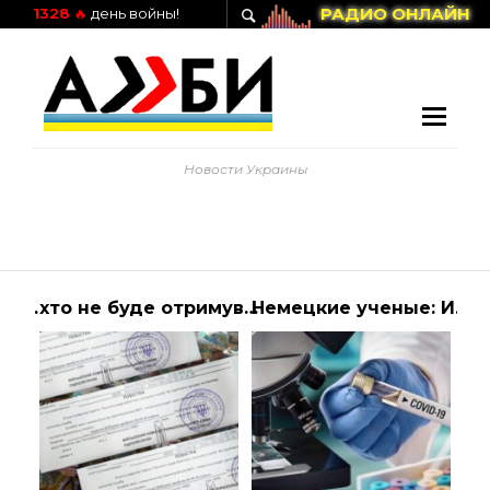
РАДИО ОНЛАЙН
1328
🔥
день войны!
Новости Украины
Как найти первосортный алкоголь?
хто не буде отримувати документи на вулиці — Україна
Немецкие ученые: Иммунитет у переболевших Covid-19 сохраняется недолго | Алиби