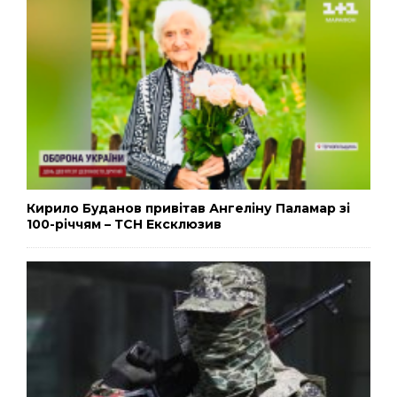
Кирило Буданов привітав Ангеліну Паламар зі
100-річчям – ТСН Ексклюзив