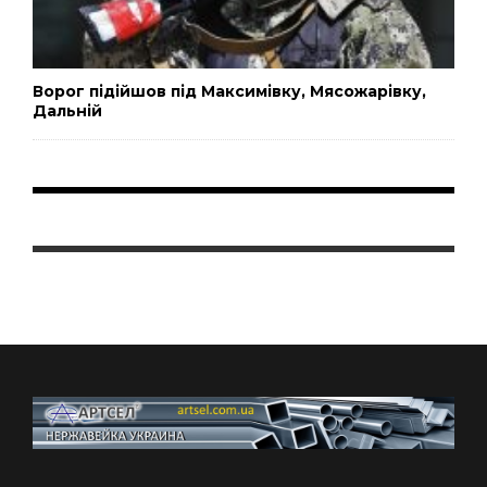
Ворог підійшов під Максимівку, Мясожарівку,
Дальній