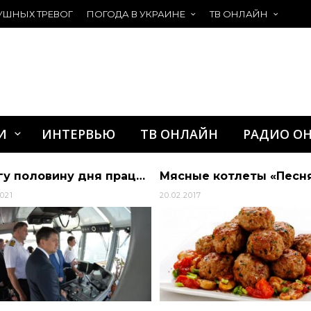
УШНЫХ ТРЕВОГ
ПОГОДА В УКРАИНЕ
ТВ ОНЛАЙН
И
ИНТЕРВЬЮ
ТВ ОНЛАЙН
РАДИО О
Другу половину дня працюємо на Одещині. Відвідали торговельний порт «Южний». С…
Мясные котлеты «Песн
2021
20.02.2017