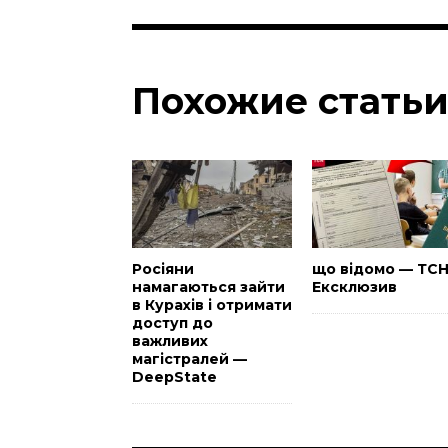
Похожие стать
Росіяни
що відомо — ТС
намагаються зайти
Ексклюзив
в Курахів і отримати
доступ до
важливих
магістралей —
DeepState