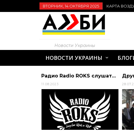
ВТОРНИК, 14 ОКТЯБРЯ 2025
КАРТА ВОЗД
Новости Украины
НОВОСТИ УКРАИНЫ
БЛОГ
Про евакуацію тварин з екопарку Фельдмана і ситуацію у Дніпрі. Очільник міста Б… | Дніпропетровська обласна рада
Радио Radio ROKS слушать онлайн
11.08.2023
28.07.