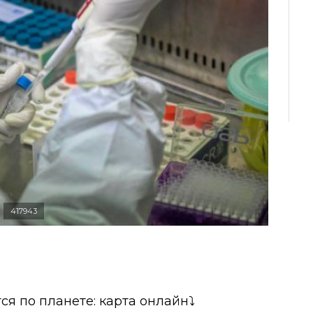
417943
ся по планете: карта онлайн⤵