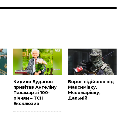
и
Н
Кирило Буданов
Ворог підійшов під
привітав Ангеліну
Максимівку,
Паламар зі 100-
Мясожарівку,
річчям – ТСН
Дальній
Ексклюзив