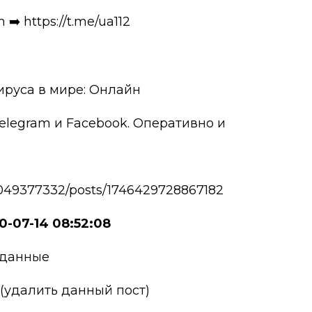
️ https://t.me/ua112
ируса в мире: Онлайн
elegram и Facebook. Оперативно и
049377332/posts/1746429728867182
0-07-14 08:52:08
 данные
 (удалить данный пост)