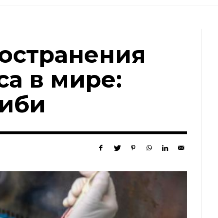
ространения
а в мире:
либи