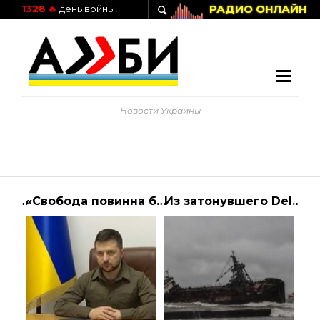
РАДИО ОНЛАЙН
1328
🔥
день войны!
Новости Украины
Как правильно выбрать нержавеющий лист
«Свобода повинна бути озброєною. Життя має перемогти смерть». Звернення Володими… | Президент Украины
Из затонувшего Delfi снова вылилось топливо, огромное пятно пошло в сторону берега | Алиби