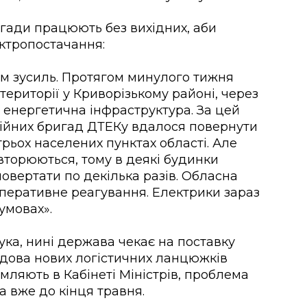
игади працюють без вихідних, аби
ектропостачання:
м зусиль. Протягом минулого тижня
території у Криворізькому районі, через
енергетична інфраструктура. За цей
рійних бригад
ДТЕКу
вдалося повернути
 трьох населених пунктах області. Але
вторюються, тому в деякі будинки
овертати по декілька разів. Обласна
оперативне реагування. Електрики зараз
умовах».
ка, нині держава чекає на
поставку
будова нових логістичних ланцюжків
мляють в Кабінеті Міністрів, проблема
а вже до кінця травня.