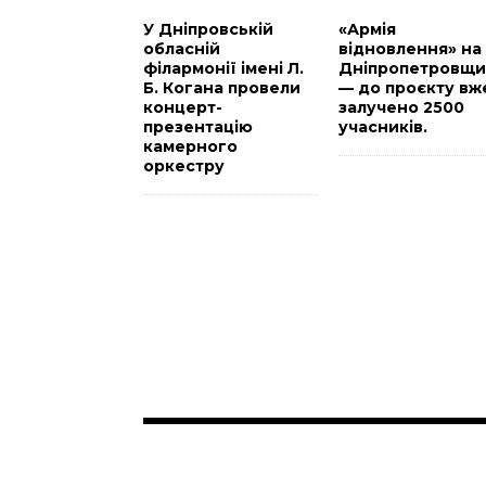
У Дніпровській
«Армія
обласній
відновлення» на
філармонії імені Л.
Дніпропетровщи
Б. Когана провели
— до проєкту вж
концерт-
залучено 2500
презентацію
учасників.
камерного
оркестру