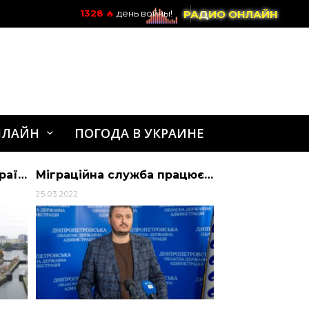
РАДИО ОНЛАЙН
1328
🔥
день войны!
НЛАЙН
ПОГОДА В УКРАИНЕ
Втрачені квартири — українці починають отримувати компенсації — Україна
Міграційна служба працює в штатному режимі, але за умовами воєнного часу
25.03.2022
30.12.2021