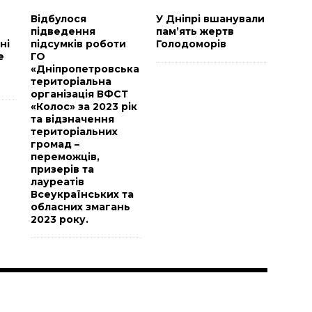
Відбулося
У Дніпрі вшанували
підведення
пам’ять жертв
ні
підсумків роботи
Голодоморів
е
ГО
«Дніпропетровська
територіальна
організація ВФСТ
«Колос» за 2023 рік
та відзначення
територіальних
громад –
переможців,
призерів та
лауреатів
Всеукраїнських та
обласних змагань
2023 року.