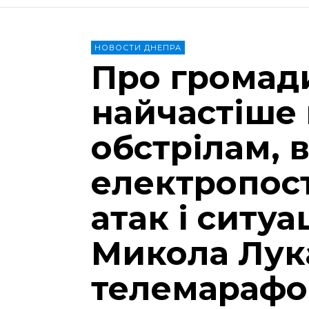
НОВОСТИ ДНЕПРА
Про громади
найчастіше
обстрілам, 
електропос
атак і ситуа
Микола Лук
телемарафо