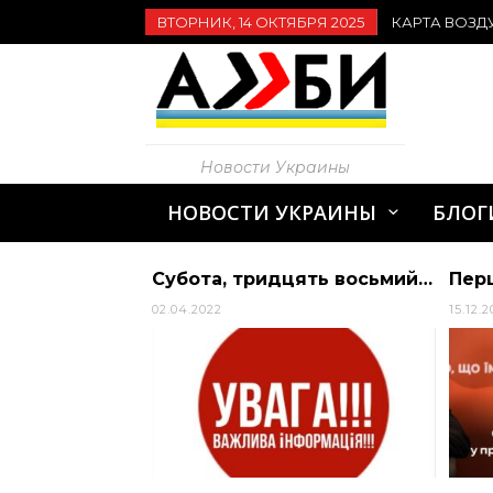
ВТОРНИК, 14 ОКТЯБРЯ 2025
КАРТА ВОЗД
Новости Украины
НОВОСТИ УКРАИНЫ
БЛОГ
Канье Уэст решил не баллотироваться на пост президента США | Алиби
Субота, тридцять восьмий день повномасштабного вторгнення рф в Україну. Вночі п… | Дніпропетровська обласна рада
02.04.2022
15.12.2