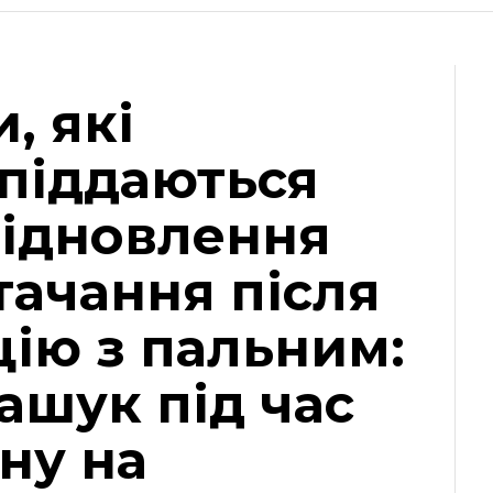
, які
 піддаються
відновлення
тачання після
цію з пальним:
ашук під час
ну на