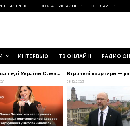
УШНЫХ ТРЕВОГ
ПОГОДА В УКРАИНЕ
ТВ ОНЛАЙН
И
ИНТЕРВЬЮ
ТВ ОНЛАЙН
РАДИО О
Перша леді України Олена Зеленська взяла участь у презентації платформи про зд… | АЛИБИ
021
28.12.2023