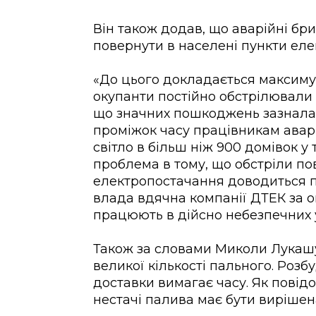
Він також додав, що аварійні бр
повернути в населені пункти ел
«До цього докладається максиму
окупанти постійно обстрілювали 
що значних пошкоджень зазнала 
проміжок часу працівникам ава
світло в більш ніж 900 домівок у
проблема в тому, що обстріли по
електропостачання доводиться п
влада вдячна компанії ДТЕК за 
працюють в дійсно небезпечних 
Також за словами Миколи Лукашу
великої кількості пального. Роз
доставки
вимагає часу. Як повідо
нестачі палива має бути вирішен