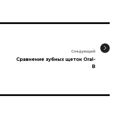
Следующий
Сравнение зубных щеток Oral-
B
и