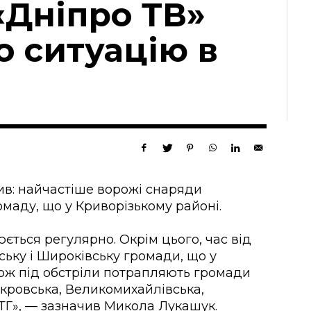
«Дніпро ТВ»
о ситуацію в
ив: найчастіше ворожі снаряди
маду, що у Криворізькому районі.
ється регулярно. Окрім цього, час від
ську і Широківську громади, що у
кож під обстріли потрапляють громади
кровська, Великомихайлівська,
ТГ
», — зазначив Микола Лукашук.