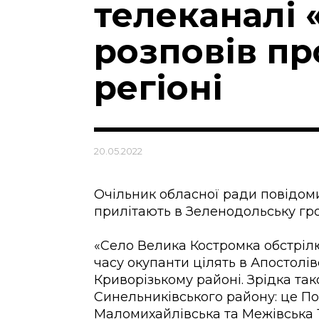
телеканалі 
розповів пр
регіоні
20.05.2022
Очільник обласної ради повідом
прилітають в Зеленодольську гро
«Село Велика Костромка обстрілю
часу окупанти цілять в Апостолів
Криворізькому районі. Зрідка та
Синельниківського району: це По
Маломихайлівська та Межівська