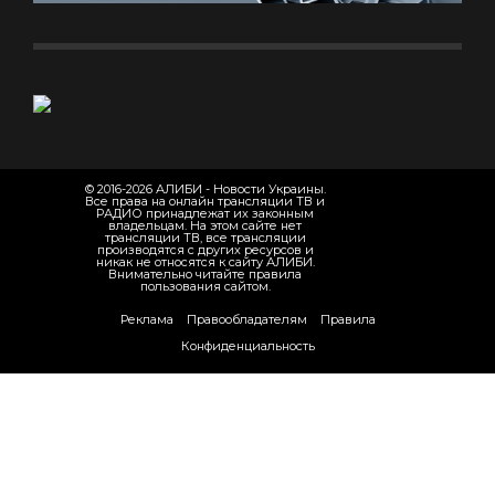
© 2016-2026 АЛИБИ - Новости Украины.
Все права на онлайн трансляции ТВ и
РАДИО принадлежат их законным
владельцам. На этом сайте нет
трансляции ТВ, все трансляции
производятся с других ресурсов и
никак не относятся к сайту АЛИБИ.
Внимательно читайте правила
пользования сайтом.
Реклама
Правообладателям
Правила
Конфиденциальность