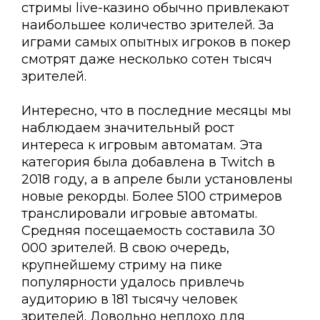
стримы live-казино обычно привлекают
наибольшее количество зрителей. За
играми самых опытных игроков в покер
смотрят даже несколько сотен тысяч
зрителей.
Интересно, что в последние месяцы мы
наблюдаем значительный рост
интереса к игровым автоматам. Эта
категория была добавлена в Twitch в
2018 году, а в апреле были установлены
новые рекорды. Более 5100 стримеров
транслировали игровые автоматы.
Средняя посещаемость составила 30
000 зрителей. В свою очередь,
крупнейшему стриму на пике
популярности удалось привлечь
аудиторию в 181 тысячу человек
зрителей. Довольно неплохо для