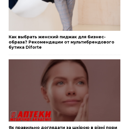
Как выбрать женский пиджак для бизнес-
образа? Рекомендации от мультибрендового
бутика Diforte
Як правильно доглядати за шкірою в різні пори