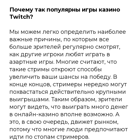
Почему так популярны игры казино
Twitch?
Мы можем легко определить наиболее
важные причины, по которым все
больше зрителей регулярно смотрят,
как другие игроки любят играть в
азартные игры. Многие считают, что
такие стримы откроют способы
увеличить ваши шансы на победу. В
конце концов, стримеры нередко могут
похвастаться действительно крупными
выигрышами. Таким образом, зрители
могут видеть, что выиграть много денег
в онлайн-казино вполне возможно. А
это, в свою очередь, движет рынком,
потому что многие люди предпочитают
идти по стопам стримеров.