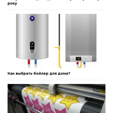
року
Как выбрать бойлер для дома?