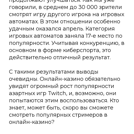
продолжают улучшаться. Как мы уже
говорили, в среднем до 30 000 зрители
смотрят игру другого игрока на игровых
автоматах. В этом отношении особенно
удачным оказался апрель. Категория
игровых автоматов заняла 17-е место по
популярности. Учитывая конкуренцию, в
основном в форме киберспорта, это
действительно отличный результат.
С такими результатами выводы
очевидны. Онлайн-казино обязательно
увидят огромный рост популярности
азартных игр Twitch, и, возможно, они
попытаются этим воспользоваться. Кто
знает, может быть, скоро вы сможете
смотреть популярных стримеров в
онлайн-казино?