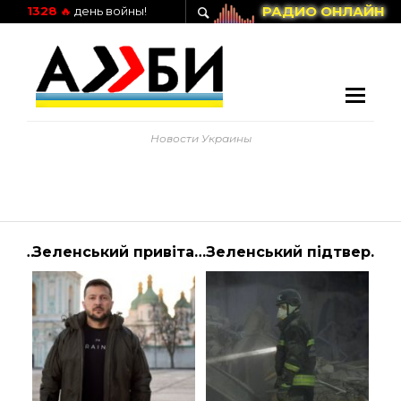
РАДИО ОНЛАЙН
1328
🔥
день войны!
Новости Украины
Желаю здоровья, уважаемые украинцы, украинки!
Зеленський привітав українців з Днем Соборності 22 січня
Зеленський підтвердив напад на лікарню Мечникова в Дніпрі