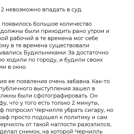
 2 невозможно впадать в суд.
ии появилось большое количество
ы должны были приходить рано утром и
кой рабочий в те времена мог себе
тому в те времена существовали
ывались Будильниками. За достаточно
о ходили по городу, и будили своих
м в окно.
рия ее появления очень забавна. Как-то
 публичного выступления зашел в
должны были сфотографировать. Он
у, что у того есть только 2 минуты,
аф попросил Черчилля убрать сигару, но
граф просто подошел к политику и сам
 Черчилль от такой наглости разозлился,
сделал снимок, на которой Черчилль