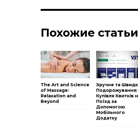
Похожие стать
The Art and Science
Зручне та Швид
of Massage:
Подорожування:
Relaxation and
Купівля Квитків 
Beyond
Поїзд за
Допомогою
Мобільного
Додатку