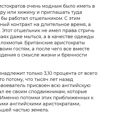
аристократов очень модным было иметь в
ру или хижину и приглашать туда
 бы работал отшельником. С этим
ый контракт на длительное время, а
. Этот отшельник не имел права стричь
учаях даже мыться, а в качестве одежды
 лохмотья. Британские аристократы
оим гостям, а после чего все вместе
ждения о смысле жизни и бренности
инадлежит только 3,10 процента от всего
то потому, что тысяч лет назад
авоеватель присвоен всю английскую
ал ее своим сподвижникам, которые
. Именно потомки этих приближенных к
ми английскими аристократами,
ьшей частью земель.