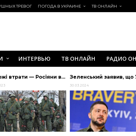
УШНЫХ ТРЕВОГ
ПОГОДА В УКРАИНЕ
ТВ ОНЛАЙН
И
ИНТЕРВЬЮ
ТВ ОНЛАЙН
РАДИО О
Зеленський заявив, що Україна втратила півроку через суперечки в Конгресі США
2024
13.07.2020