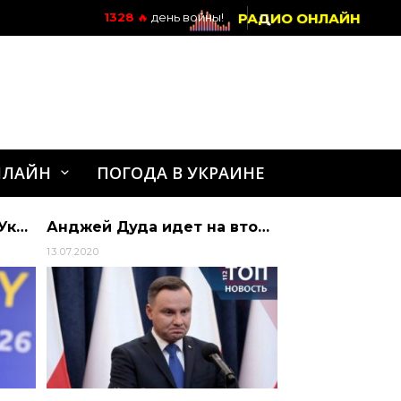
РАДИО ОНЛАЙН
1328
🔥
день войны!
НЛАЙН
ПОГОДА В УКРАИНЕ
Анджей Дуда идет на второй срок: Что он обещал полякам и как относится к Украине? | Алиби
В Киеве нашли мертвым мужчину с удостоверением сотрудника СБУ | Алиби
15.07.2020
17.07.2020