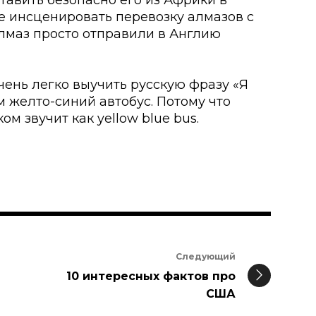
тавить безопасно его из Африки в
е инсценировать перевозку алмазов с
лмаз просто отправили в Англию
чень легко выучить русскую фразу «Я
м желто-синий автобус. Потому что
м звучит как yellow blue bus.
Следующий
10 интересных фактов про
США