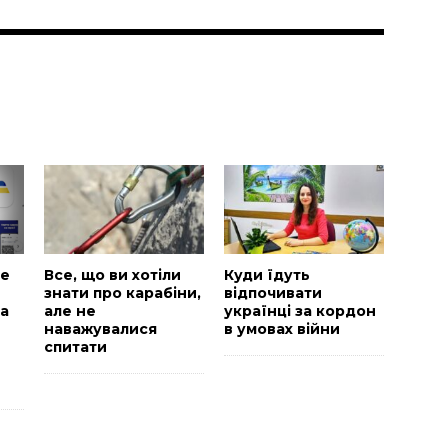
и
ке
Все, що ви хотіли
Куди їдуть
знати про карабіни,
відпочивати
на
але не
українці за кордон
наважувалися
в умовах війни
спитати