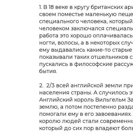
1. В 18 веке в кругу британских 
своем поместье маленькую пеще
специального человека, который
человеком заключался специальн
работа это хорошо оплачивалась
ногти, волосы, а в некоторых сл
ему выдавались какие-то старые
показывали таких отшельников св
пускались в философские рассу
бытия.
2. 2/3 всей английской земли пр
населения страны. А случилось э
Английский король Вильгельм З
землю, а потом постепенно разд
помогали ему в его завоеваниях
королю людей стали современны
который до сих пор владеют бол