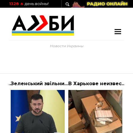
РАДИО ОНЛАЙН
1328
🔥
день войны!
Новости Украины
що ви можете зробити — астрологія
Зеленський звільнив голову Нікопольського РВА Євтушенка
В Харькове неизвестный ограбил отделение Укрпочты, угрожая работникам палкой | Алиби