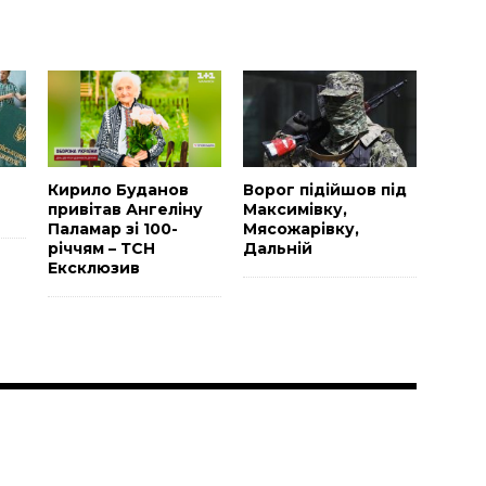
и
Н
Кирило Буданов
Ворог підійшов під
привітав Ангеліну
Максимівку,
Паламар зі 100-
Мясожарівку,
річчям – ТСН
Дальній
Ексклюзив