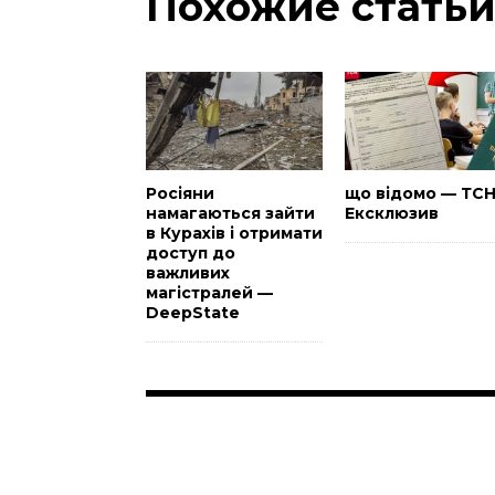
Похожие стать
Росіяни
що відомо — ТС
намагаються зайти
Ексклюзив
в Курахів і отримати
доступ до
важливих
магістралей —
DeepState