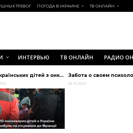
УШНЫХ ТРЕВОГ
ПОГОДА В УКРАИНЕ
ТВ ОНЛАЙН
И
ИНТЕРВЬЮ
ТВ ОНЛАЙН
РАДИО О
20 українських дітей з онкологічними захворюваннями прибули на лікування до Фран… | Президент Украины
2022
26.10.2023