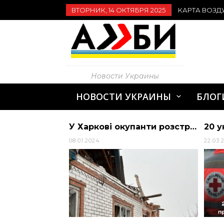
ВТОРНИК, 14 ОКТЯБРЯ 2025
КАРТА ВОЗД
Новости Украины
НОВОСТИ УКРАИНЫ
БЛОГ
Зеленський прибув до Саудівської Аравії 12 червня
У Харкові окупанти розстріляли дитячу залізницю – подробиці
08.01.2024
22.03.