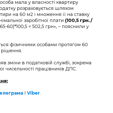
 особа мала у власності квартиру
одатку розраховується шляхом
ири на 60 м2 і множення її на ставку
інімальної заробітної плати
(100,5 грн./
65-60)*100,5 = 502,5 грн», – пояснили у
ться фізичними особами протягом 60
 рішення.
яв зміни в податковій службі, зокрема
ї чисельності працівників ДПС.
ня:
елеграма
І
Viber
.