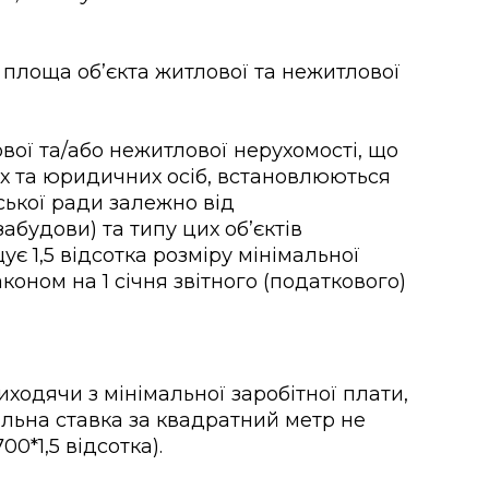
 площа об’єкта житлової та нежитлової
вої та/або нежитлової нерухомості, що
их та юридичних осіб, встановлюються
ської ради залежно від
абудови) та типу цих об’єктів
ує 1,5 відсотка розміру мінімальної
коном на 1 січня звітного (податкового)
ходячи з мінімальної заробітної плати,
льна ставка за квадратний метр не
00*1,5 відсотка).