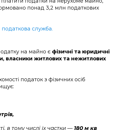
 платити податки на нерухоме майно,
сформовано понад 3,2 млн податкових
податкова служба.
податку на майно є
фізичні та юридичні
ти, власники житлових та нежитлових
хомості податок з фізичних осіб
ищує:
етрів,
і, в тому числі їх частки —
180 м кв