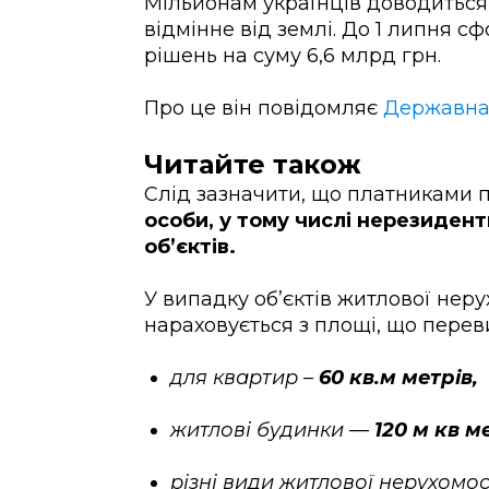
Мільйонам українців доводиться
відмінне від землі. До 1 липня 
рішень на суму 6,6 млрд грн.
Про це він повідомляє
Державна 
Читайте також
Слід зазначити, що платниками 
особи, у тому числі нерезиден
об’єктів.
У випадку об’єктів житлової неру
нараховується з площі, що перев
для квартир –
60 кв.м метрів,
житлові будинки —
120 м кв м
різні види житлової нерухомост