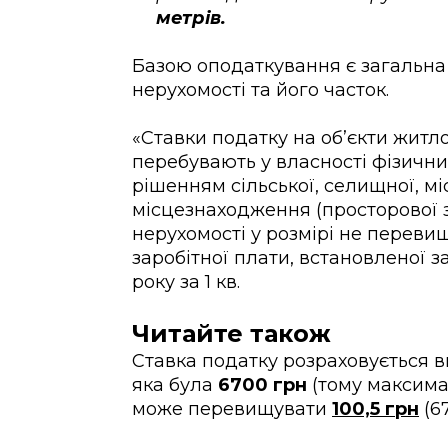
метрів.
Базою оподаткування є загальна
нерухомості та його часток.
«Ставки податку на об’єкти житло
перебувають у власності фізичн
рішенням сільської, селищної, мі
місцезнаходження (просторової з
нерухомості у розмірі не перевищ
заробітної плати, встановленої за
року за 1 кв.
Читайте також
Ставка податку розраховується ви
яка була
6700 грн
(тому максима
може перевищувати
100,5 грн
(67