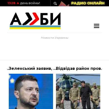
РАДИО ОНЛАЙН
1328
🔥
день войны!
Новости Украины
Щодо рішення Верховного Суду стосовно Тупицького О. М. Подробиці: К вопр… | АЛИБИ
Зеленський заявив, що протиповітряна оборона є пріоритетом України на саміті НАТО
Відвідав район проведення Операції об’єднаних сил. Ворог продовжує порушувати…