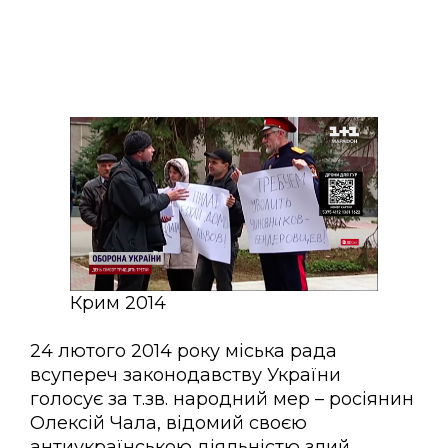
Крим 2014
24 лютого 2014 року міська рада
всупереч законодавству України
голосує за т.зв. народний мер – росіянин
Олексій Чала, відомий своєю
антиукраїнською діяльністю злий