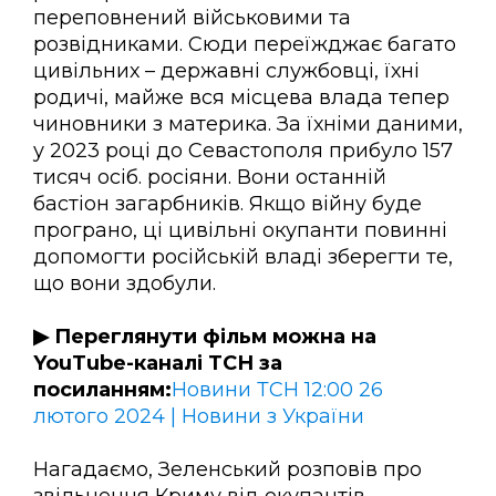
переповнений військовими та
розвідниками. Сюди переїжджає багато
цивільних – державні службовці, їхні
родичі, майже вся місцева влада тепер
чиновники з материка. За їхніми даними,
у 2023 році до Севастополя прибуло 157
тисяч осіб. росіяни. Вони останній
бастіон загарбників. Якщо війну буде
програно, ці цивільні окупанти повинні
допомогти російській владі зберегти те,
що вони здобули.
▶ Переглянути фільм можна на
YouTube-каналі ТСН за
посиланням:
Новини ТСН 12:00 26
лютого 2024 | Новини з України
Нагадаємо, Зеленський розповів про
звільнення Криму від окупантів.