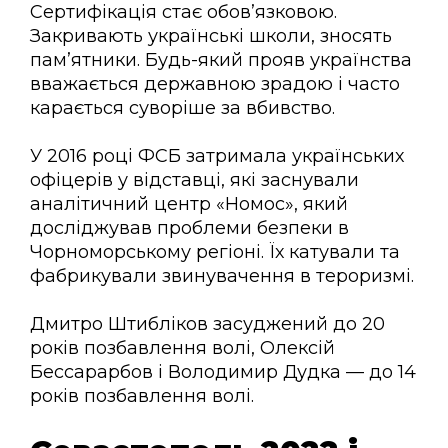
Сертифікація стає обов’язковою.
Закривають українські школи, зносять
пам’ятники. Будь-який прояв українства
вважається державною зрадою і часто
карається суворіше за вбивство.
У 2016 році ФСБ затримала українських
офіцерів у відставці, які заснували
аналітичний центр «Номос», який
досліджував проблеми безпеки в
Чорноморському регіоні. Їх катували та
фабрикували звинувачення в тероризмі.
Дмитро Штибліков засуджений до 20
років позбавлення волі, Олексій
Бессарарбов і Володимир Дудка — до 14
років позбавлення волі.