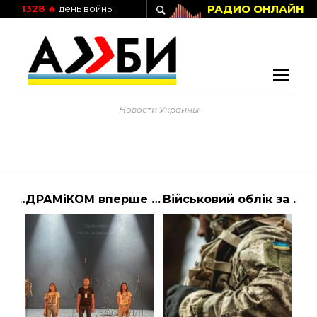
РАДИО ОНЛАЙН
1328
🔥
день войны!
Новости Украины
Тяжелое вооружение, потери и взаимные обвинения в срыве перемирия. Что происходит на границе Армении и Азербайджана? | Алиби
ДРАМіКОМ вперше виступив за кордоном
Військовий облік за кордоном – що потрібно знати – Україна