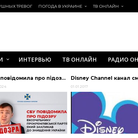
УШНЫХ ТРЕВОГ
ПОГОДА В УКРАИНЕ
ТВ ОНЛАЙН
И
ИНТЕРВЬЮ
ТВ ОНЛАЙН
РАДИО О
СБУ повідомила про підозру проросійському блогеру Дмитру Васильцю – новини 1+1
2024
01.01.2017