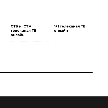
и
СТБ и ICTV
1+1 телеканал ТВ
телеканал ТВ
онлайн
онлайн