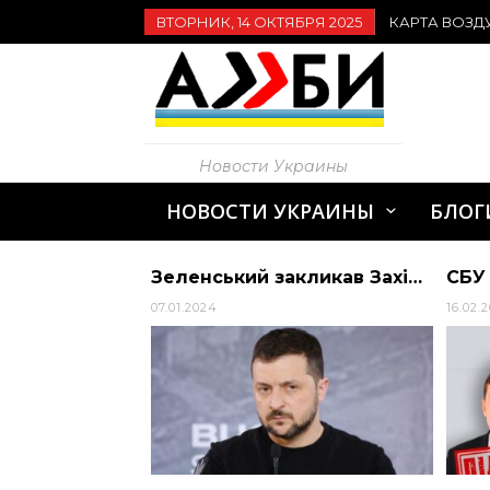
ВТОРНИК, 14 ОКТЯБРЯ 2025
КАРТА ВОЗД
Новости Украины
НОВОСТИ УКРАИНЫ
БЛОГ
TV Mall канал смотреть онлайн
Зеленський закликав Захід звернути увагу на те, що РФ навчилася обходити санкції
07.01.2024
16.02.