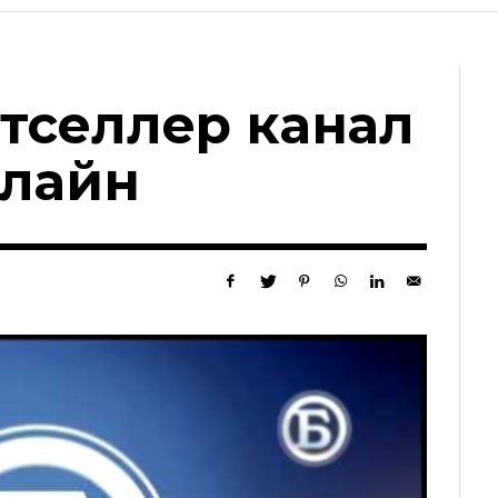
тселлер канал
нлайн