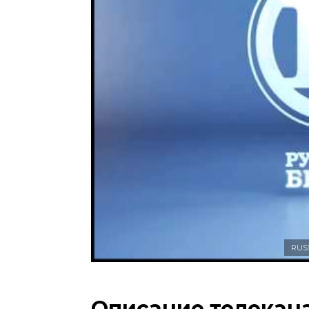
RUS
Описание телекана