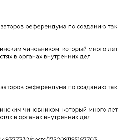
изаторов референдума по созданию так
инским чиновником, который много лет
тях в органах внутренних дел
изаторов референдума по созданию так
инским чиновником, который много лет
тях в органах внутренних дел
049377332/posts/1750091185167703