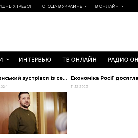
УШНЫХ ТРЕВОГ
ПОГОДА В УКРАИНЕ
ТВ ОНЛАЙН
И
ИНТЕРВЬЮ
ТВ ОНЛАЙН
РАДИО О
Зеленський зустрівся із сенаторами США та обговорив ситуацію на полі бою
2024
11.12.2023