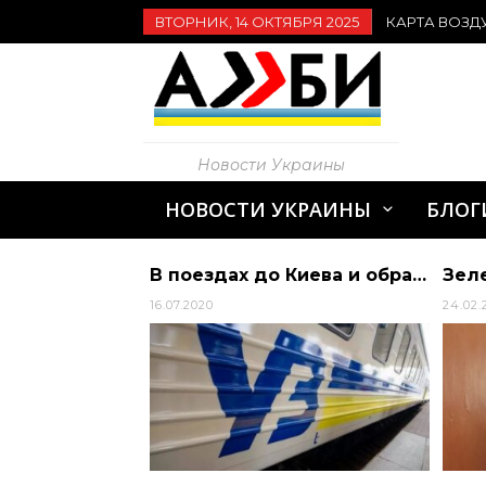
ВТОРНИК, 14 ОКТЯБРЯ 2025
КАРТА ВОЗД
Новости Украины
НОВОСТИ УКРАИНЫ
БЛОГ
21-22 грудня за участю Володимира Зеленського в Гуті Івано-Франківської област… | АЛИБИ
В поездах до Киева и обратно будут продавать 100% билетов | Алиби
16.07.2020
24.02.