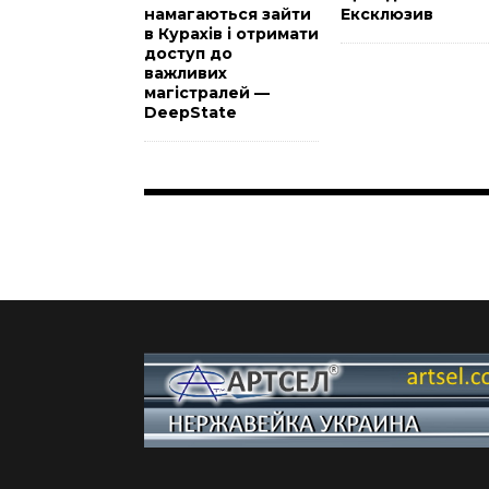
намагаються зайти
Ексклюзив
в Курахів і отримати
доступ до
важливих
магістралей —
DeepState