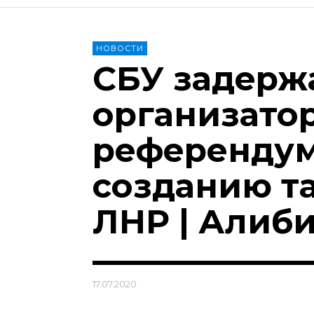
НОВОСТИ
СБУ задерж
организато
референдум
созданию т
ЛНР | Алиб
17.07.2020