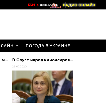
РАДИО ОНЛАЙН
1328
🔥
день войны!
НЛАЙН
ПОГОДА В УКРАИНЕ
Економіка Росії досягла межі небезпечного перегріву — The Economist
В Слуге народа анонсировали проведение всеукраинского партийного съезда в августе | Алиби
26.07.2020
01.03.2022