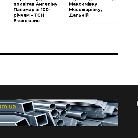
привітав Ангеліну
Максимівку,
Паламар зі 100-
Мясожарівку,
річчям – ТСН
Дальній
Ексклюзив