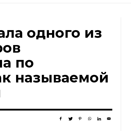
ала одного из
ров
а по
ак называемой
и