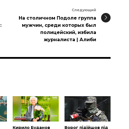
Следующий
На столичном Подоле группа
:
мужчин, среди которых был
полицейский, избила
журналиста | Алиби
и
Н
Кирило Буданов
Ворог підійшов під