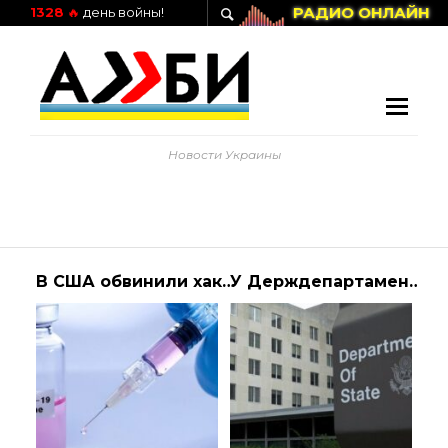
РАДИО ОНЛАЙН
1328
🔥
день войны!
Новости Украины
В США обвинили хакеров из Китая в попытке украсть данные о вакцине против коронавируса | Алиби
У Держдепартаменті США відповіли, чи допоможуть Україні повернути чоловіків з-за кордону