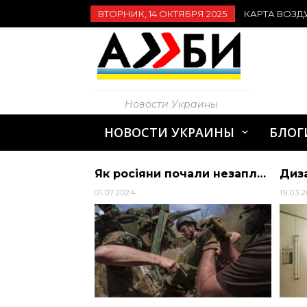
ВТОРНИК, 14 ОКТЯБРЯ 2025
КАРТА ВОЗД
Новости Украины
НОВОСТИ УКРАИНЫ
БЛОГ
У Дніпрі проводять тренінги з надання першої домедичної допомоги
Як росіяни почали незаплановану операцію на Торець: пояснення експертів
01.07.2024
19.03.