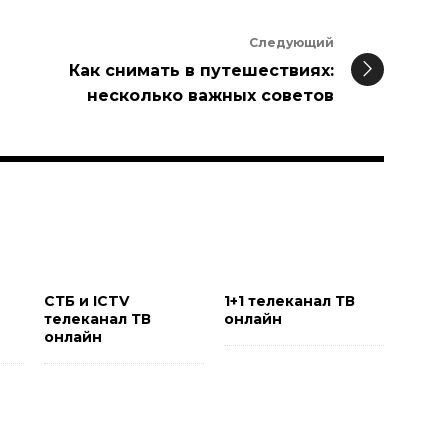
Следующий
Как снимать в путешествиях:
несколько важных советов
и
СТБ и ICTV
1+1 телеканал ТВ
телеканал ТВ
онлайн
онлайн