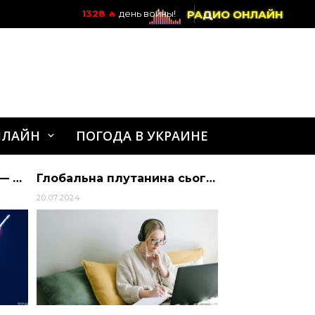
РАДИО ОНЛАЙН
1328
🔥
день войны!
НЛАЙН
ПОГОДА В УКРАИНЕ
Вибухи сталися в Києві — Київ
Глобальна плутанина сьогодні – рекомендації українцям – Україна
20.07.2024
28.03.2022