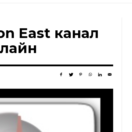
on East канал
нлайн