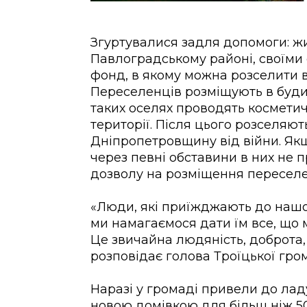
Згуртувалися задля допомоги: жи
Павлоградському районі, своїми
фонд, в якому можна розселити 
Переселенців розміщують в будин
таких оселях проводять космети
території. Після цього розселяют
Дніпропетровщину
від війни. Як
через певні обставини в них не 
дозволу на розміщення переселе
«Люди, які приїжджають до нашої
ми намагаємося дати їм все, що м
Це звичайна людяність, доброта,
розповідає голова Троїцької гро
Наразі у громаді привели до ладу
новою домівкою для більш ніж 5