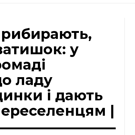
прибирають,
затишок: у
ромаді
до ладу
динки і дають
переселенцям |