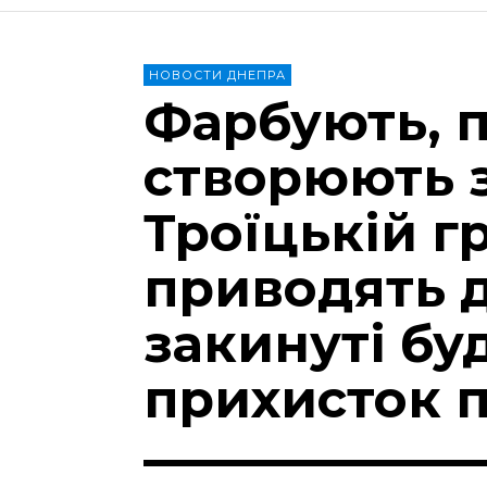
НОВОСТИ ДНЕПРА
Фарбують, 
створюють 
Троїцькій г
приводять 
закинуті бу
прихисток 