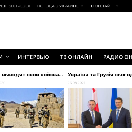
УШНЫХ ТРЕВОГ
ПОГОДА В УКРАИНЕ
ТВ ОНЛАЙН
И
ИНТЕРВЬЮ
ТВ ОНЛАЙН
РАДИО О
Україна та Грузія сьогодні активно співпрацюють за різними напрямами: це і між…
2021
14.07.2020