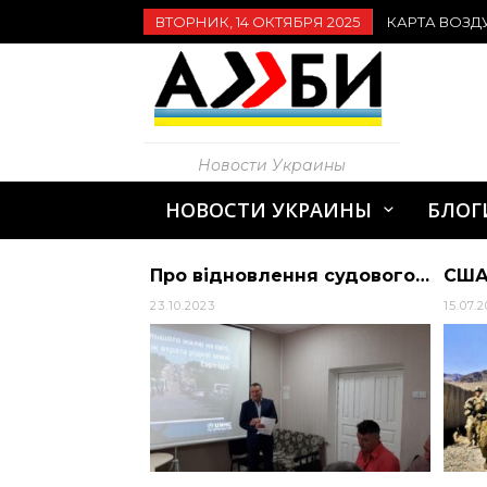
ВТОРНИК, 14 ОКТЯБРЯ 2025
КАРТА ВОЗД
Новости Украины
НОВОСТИ УКРАИНЫ
БЛОГ
Про відновлення судового та виконавчого провадження внутрішньо переміщеним особам говорили у Кропивницькому
США выводят свои войска из Афганистана и передают пять военных баз афганцам | Алиби
15.07.2020
23.08.