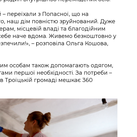
– переїхали з Попасної, що на
о, наш дім повністю зруйнований. Дуже
рам, місцевій владі та благодійним
 себе наче вдома. Живемо
безкоштовно
у
зпечили!», – розповіла Ольга Кошова,
ним особам також допомагають одягом,
тами першої необхідності. За потреби –
 в Троїцькій громаді мешкає 360