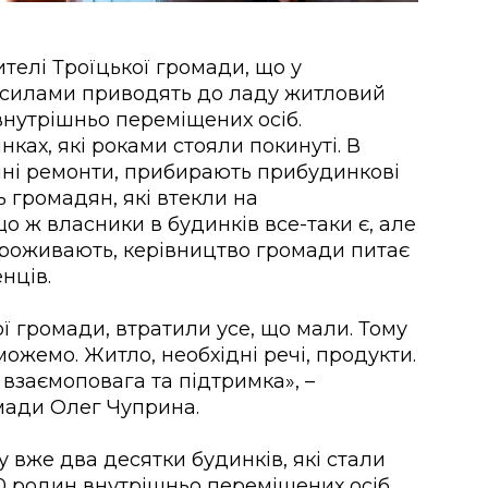
телі Троїцької громади, що у
 силами приводять до ладу житловий
внутрішньо переміщених осіб.
ках, які роками стояли покинуті. В
чні ремонти, прибирають прибудинкові
ь громадян, які втекли на
що ж власники в будинків все-таки є, але
проживають, керівництво громади питає
нців.
 громади, втратили усе, що мали. Тому
ожемо. Житло, необхідні речі, продукти.
 взаємоповага та підтримка», –
мади Олег Чуприна.
 вже два десятки будинків, які стали
0 родин внутрішньо переміщених осіб.