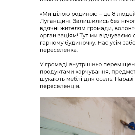
«Ми цілою родиною – це 8 людей 
Луганщині. Залишились без нічог
вдячні жителям громади, волонте
організаціям! Тут ми відчуваємо
гарному будиночку. Нас усім забе
переселенка.
У громаді внутрішньо переміще
продуктами харчування
, предме
шукають меблі для осель. Наразі
переселенців.