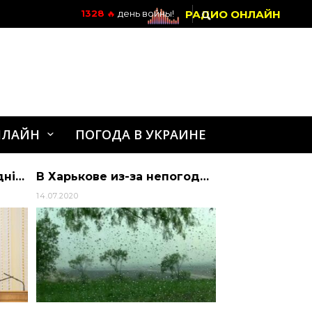
РАДИО ОНЛАЙН
1328
🔥
день войны!
НЛАЙН
ПОГОДА В УКРАИНЕ
В Харькове из-за непогоды затопило несколько центральних улиц | Алиби
Окупація Севастополя Росією: як це було 10 років тому і як українці досі борються з окупантами
28.02.2024
19.01.2024