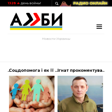
РАДИО ОНЛАЙН
1328
🔥
день войны!
Новости Украины
Демченко розповів, де почали діяти російські диверсанти — в Україні
Соцдопомога і як її отримати |
Ігнат прокоментував потужну атаку на Київ – як відомо – Україну