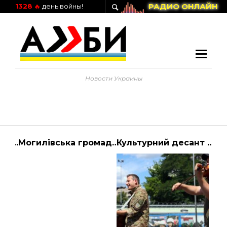
РАДИО ОНЛАЙН
1328
🔥
день войны!
Новости Украины
Українцям стане легше знайти квартиру в Польщі – новини 1+1 – Світ
Могилівська громада отримала п’ять багатофункціональних тракторів
Культурний десант у Дніпрі: Миколай Сєрга та Олександр Ярмак виступили для захисників України |