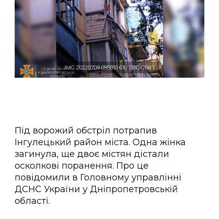
IMG 20220709 095851 610 1280x768 1
Під ворожий обстріл потрапив
Інгулецький район міста. Одна жінка
загинула, ще двоє містян дістали
осколкові поранення. Про це
повідомили в Головному управлінні
ДСНС України у Дніпропетровській
області.